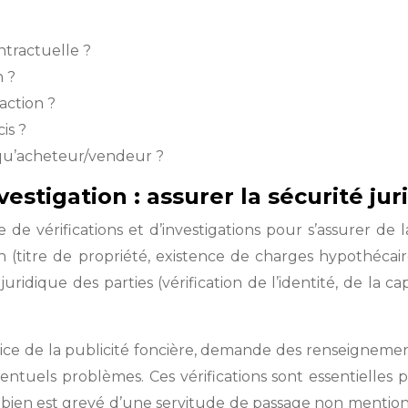
ntractuelle ?
n ?
saction ?
is ?
t qu’acheteur/vendeur ?
nvestigation : assurer la sécurité ju
 vérifications et d’investigations pour s’assurer de la 
 (titre de propriété, existence de charges hypothécaire
 juridique des parties (vérification de l’identité, de la 
rvice de la publicité foncière, demande des renseignement
entuels problèmes. Ces vérifications sont essentielles 
 bien est grevé d’une servitude de passage non mentionné