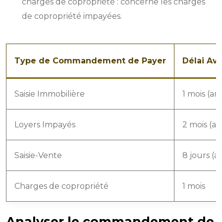
charges de copropriété : concerne les charges
de copropriété impayées.
Type de Commandement de Payer
Délai Ava
Saisie Immobilière
1 mois (ar
Loyers Impayés
2 mois (art
Saisie-Vente
8 jours (a
Charges de copropriété
1 mois
Analyser le commandement de