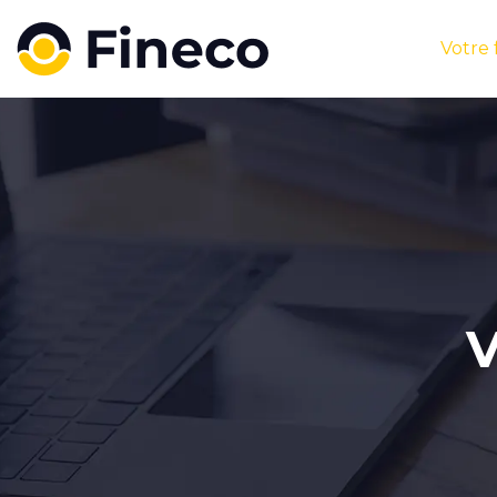
Votre
V